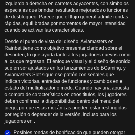
izquierda a derecha en carretes adyacentes, con símbolos
especiales que brindan resultados mejorados o funciones
de desbloqueo. Parece que el flujo general admite rondas
rápidas, equilibradas por momentos de mayor intensidad
cuando se activan las características.
Desde el punto de vista del diseño, Aviamasters en
Rainbet tiene como objetivo presentar claridad sobre el
desorden, lo que ayuda tanto a los jugadores nuevos como
a los que regresan. El enfoque visual y el diseño de sonido
suelen ser ajustados en los lanzamientos de BGaming, y
Aviamasters Slot sigue ese patrón con señales que
indican victorias, entradas de funciones y cambios en el
estado del multiplicador o modo. Cuando hay una apuesta
o compra de características en otros títulos, los jugadores
deben confirmar la disponibilidad dentro del menú del
juego, porque estas mecánicas pueden estar restringidas
por región o depender de la versión, incluso para los
jugadores en .
Posibles rondas de bonificación que pueden otorgar