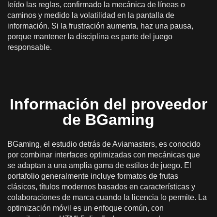
leído las reglas, confirmado la mecánica de líneas o
caminos y medido la volatilidad en la pantalla de
información. Si la frustración aumenta, haz una pausa,
porque mantener la disciplina es parte del juego
responsable.
Información del proveedor
de BGaming
BGaming, el estudio detrás de Aviamasters, es conocido
por combinar interfaces optimizadas con mecánicas que
se adaptan a una amplia gama de estilos de juego. El
portafolio generalmente incluye formatos de frutas
clásicos, títulos modernos basados en características y
colaboraciones de marca cuando la licencia lo permite. La
optimización móvil es un enfoque común, con