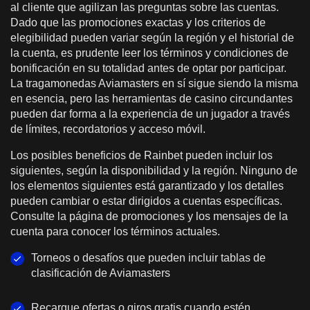
al cliente que agilizan las preguntas sobre las cuentas.
Dado que las promociones exactas y los criterios de
elegibilidad pueden variar según la región y el historial de
la cuenta, es prudente leer los términos y condiciones de
bonificación en su totalidad antes de optar por participar.
La tragamonedas Aviamasters en sí sigue siendo la misma
en esencia, pero las herramientas de casino circundantes
pueden dar forma a la experiencia de un jugador a través
de límites, recordatorios y acceso móvil.
Los posibles beneficios de Rainbet pueden incluir los
siguientes, según la disponibilidad y la región. Ninguno de
los elementos siguientes está garantizado y los detalles
pueden cambiar o estar dirigidos a cuentas específicas.
Consulte la página de promociones y los mensajes de la
cuenta para conocer los términos actuales.
Torneos o desafíos que pueden incluir tablas de
clasificación de Aviamasters
Recargue ofertas o giros gratis cuando estén