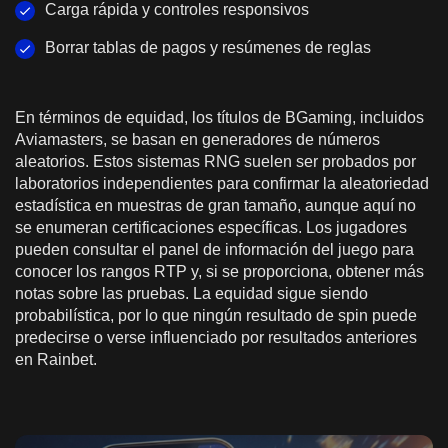
Carga rápida y controles responsivos
Borrar tablas de pagos y resúmenes de reglas
En términos de equidad, los títulos de BGaming, incluidos
Aviamasters, se basan en generadores de números
aleatorios. Estos sistemas RNG suelen ser probados por
laboratorios independientes para confirmar la aleatoriedad
estadística en muestras de gran tamaño, aunque aquí no
se enumeran certificaciones específicas. Los jugadores
pueden consultar el panel de información del juego para
conocer los rangos RTP y, si se proporciona, obtener más
notas sobre las pruebas. La equidad sigue siendo
probabilística, por lo que ningún resultado de spin puede
predecirse o verse influenciado por resultados anteriores
en Rainbet.