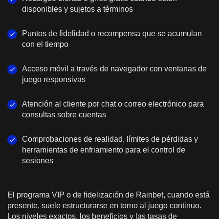
disponibles y sujetos a términos
Puntos de fidelidad o recompensa que se acumulan
con el tiempo
Acceso móvil a través de navegador con ventanas de
juego responsivas
Atención al cliente por chat o correo electrónico para
consultas sobre cuentas
Comprobaciones de realidad, límites de pérdidas y
herramientas de enfriamiento para el control de
sesiones
El programa VIP o de fidelización de Rainbet, cuando está
presente, suele estructurarse en torno al juego continuo.
Los niveles exactos, los beneficios y las tasas de