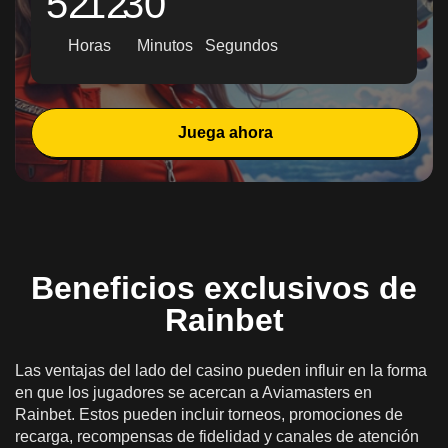
52
12
28
Horas
Minutos
Segundos
Juega ahora
Beneficios exclusivos de
Rainbet
Las ventajas del lado del casino pueden influir en la forma
en que los jugadores se acercan a Aviamasters en
Rainbet. Estos pueden incluir torneos, promociones de
recarga, recompensas de fidelidad y canales de atención