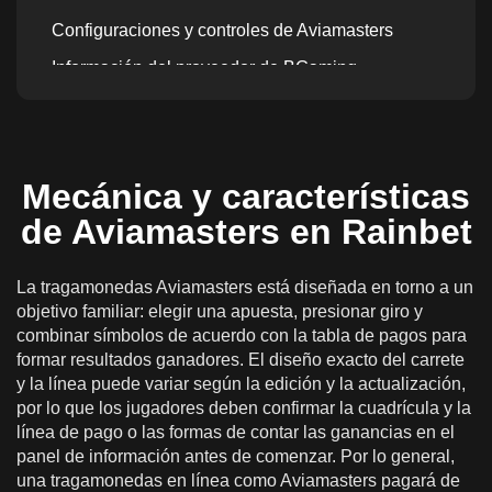
Configuraciones y controles de Aviamasters
Información del proveedor de BGaming
Registro y depósitos de Rainbet
Combinaciones ganadoras y pagos
Jugando a Aviamasters en el móvil
Mecánica y características
Preguntas frecuentes
de Aviamasters en Rainbet
La tragamonedas Aviamasters está diseñada en torno a un
objetivo familiar: elegir una apuesta, presionar giro y
combinar símbolos de acuerdo con la tabla de pagos para
formar resultados ganadores. El diseño exacto del carrete
y la línea puede variar según la edición y la actualización,
por lo que los jugadores deben confirmar la cuadrícula y la
línea de pago o las formas de contar las ganancias en el
panel de información antes de comenzar. Por lo general,
una tragamonedas en línea como Aviamasters pagará de