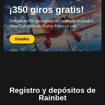
¡350 giros gratis!
Disfruta de 350 giros gratis sin apuestas en juegos
como Eye of Horus, Fishin’ Frenzy y más.
Detalles
Registro y depósitos de
Rainbet