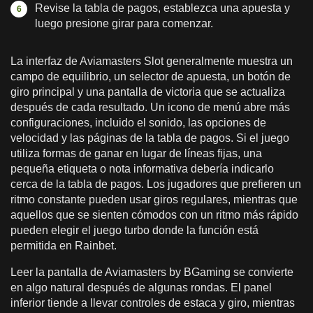
Revise la tabla de pagos, establezca una apuesta y
luego presione girar para comenzar.
La interfaz de Aviamasters Slot generalmente muestra un
campo de equilibrio, un selector de apuesta, un botón de
giro principal y una pantalla de victoria que se actualiza
después de cada resultado. Un icono de menú abre más
configuraciones, incluido el sonido, las opciones de
velocidad y las páginas de la tabla de pagos. Si el juego
utiliza formas de ganar en lugar de líneas fijas, una
pequeña etiqueta o nota informativa debería indicarlo
cerca de la tabla de pagos. Los jugadores que prefieren un
ritmo constante pueden usar giros regulares, mientras que
aquellos que se sienten cómodos con un ritmo más rápido
pueden elegir el juego turbo donde la función está
permitida en Rainbet.
Leer la pantalla de Aviamasters by BGaming se convierte
en algo natural después de algunas rondas. El panel
inferior tiende a llevar controles de estaca y giro, mientras