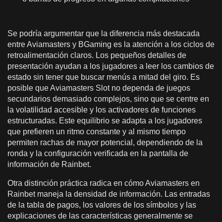
Se podría argumentar que la diferencia más destacada
entre Aviamasters y BGaming es la atención a los ciclos de
retroalimentación claros. Los pequeños detalles de
presentación ayudan a los jugadores a leer los cambios de
estado sin tener que buscar menús a mitad del giro. Es
posible que Aviamasters Slot no dependa de juegos
secundarios demasiado complejos, sino que se centre en
la volatilidad accesible y los activadores de funciones
estructuradas. Este equilibrio se adapta a los jugadores
que prefieren un ritmo constante y al mismo tiempo
permiten rachas de mayor potencial, dependiendo de la
ronda y la configuración verificada en la pantalla de
información de Rainbet.
Otra distinción práctica radica en cómo Aviamasters en
Rainbet maneja la densidad de información. Las entradas
de la tabla de pagos, los valores de los símbolos y las
explicaciones de las características generalmente se