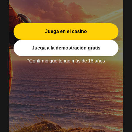
Juega en el casino
Juega a la demostración gratis
*Confirmo que tengo más de 18 años