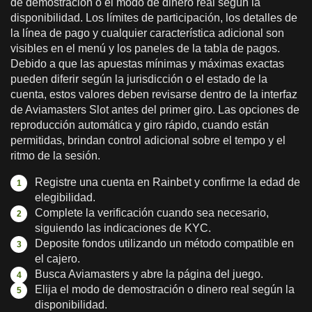
de demostración o el modo de dinero real según la
disponibilidad. Los límites de participación, los detalles de
la línea de pago y cualquier característica adicional son
visibles en el menú y los paneles de la tabla de pagos.
Debido a que las apuestas mínimas y máximas exactas
pueden diferir según la jurisdicción o el estado de la
cuenta, estos valores deben revisarse dentro de la interfaz
de Aviamasters Slot antes del primer giro. Las opciones de
reproducción automática y giro rápido, cuando están
permitidas, brindan control adicional sobre el tempo y el
ritmo de la sesión.
Registre una cuenta en Rainbet y confirme la edad de
elegibilidad.
Complete la verificación cuando sea necesario,
siguiendo las indicaciones de KYC.
Deposite fondos utilizando un método compatible en
el cajero.
Busca Aviamasters y abre la página del juego.
Elija el modo de demostración o dinero real según la
disponibilidad.