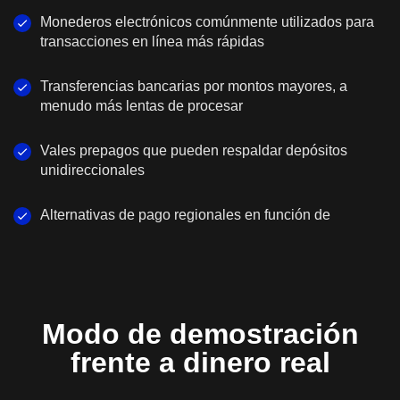
Monederos electrónicos comúnmente utilizados para
transacciones en línea más rápidas
Transferencias bancarias por montos mayores, a
menudo más lentas de procesar
Vales prepagos que pueden respaldar depósitos
unidireccionales
Alternativas de pago regionales en función de
Modo de demostración
frente a dinero real