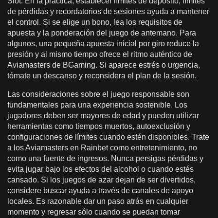
Slot. En la práctica, establecer límites de depósito, límites
de pérdidas y recordatorios de sesiones ayuda a mantener
el control. Si se elige un bono, lea los requisitos de
apuesta y la ponderación del juego de antemano. Para
algunos, una pequeña apuesta inicial por giro reduce la
presión y al mismo tiempo ofrece el ritmo auténtico de
Aviamasters de BGaming. Si aparece estrés o urgencia,
tómate un descanso y reconsidera el plan de la sesión.
Las consideraciones sobre el juego responsable son
fundamentales para una experiencia sostenible. Los
jugadores deben ser mayores de edad y pueden utilizar
herramientas como tiempos muertos, autoexclusión y
configuraciones de límites cuando estén disponibles. Trate
a los Aviamasters en Rainbet como entretenimiento, no
como una fuente de ingresos. Nunca persigas pérdidas y
evita jugar bajo los efectos del alcohol o cuando estés
cansado. Si los juegos de azar dejan de ser divertidos,
considere buscar ayuda a través de canales de apoyo
locales. Es razonable dar un paso atrás en cualquier
momento y regresar sólo cuando se puedan tomar