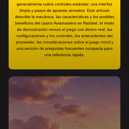
generalmente cubre controles estándar, una interfaz
limpia y pasos de apuesta sensatos. Este artículo
describe la mecánica, las características y los posibles
beneficios del casino Aviamasters en Rainbet, el modo
de demostración versus el juego con dinero real, las
configuraciones y los controles, los antecedentes del
proveedor, las consideraciones sobre el juego móvil y
una sección de preguntas frecuentes compacta para
una referencia rápida.